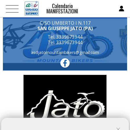
Calendario
MANIFESTAZIONI
C/SO UMBERTO I N.117
SAN GIUSEPPE JATO (PA)
Tel. 3339673944
Tel. 3339673944
asdjatomountainbikers@gmail.com