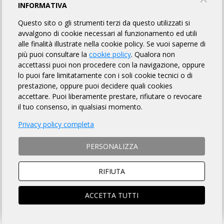
INFORMATIVA
JATO MOUNTAIN BIKERS
Questo sito o gli strumenti terzi da questo utilizzati si
avvalgono di cookie necessari al funzionamento ed utili
PROFILO
EVENTI
alle finalità illustrate nella cookie policy. Se vuoi saperne di
più puoi consultare la
cookie policy
. Qualora non
accettassi puoi non procedere con la navigazione, oppure
MOSTRA EVENTI CONCLUSI
EVENTI IN CORSO
lo puoi fare limitatamente con i soli cookie tecnici o di
prestazione, oppure puoi decidere quali cookies
accettare. Puoi liberamente prestare, rifiutare o revocare
20 SETTEMBRE
il tuo consenso, in qualsiasi momento.
Privacy policy completa
1° Rando Jato Sicily 200 km bdc
PERSONALIZZA
200 Km
San Cipirello (PA)
RIFIUTA
Partenza
: 07:00
DETTAGLI
ISCRIZIONI
ACCETTA TUTTI
20 SETTEMBRE