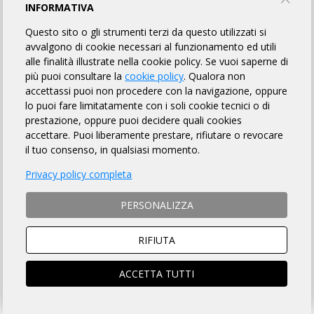
AQUILA GANZARIA
INFORMATIVA
Questo sito o gli strumenti terzi da questo utilizzati si
TORNA AL BREVETTO
avvalgono di cookie necessari al funzionamento ed utili
alle finalità illustrate nella cookie policy. Se vuoi saperne di
più puoi consultare la
cookie policy
. Qualora non
accettassi puoi non procedere con la navigazione, oppure
0.00 KM: CHIESA S. FRANCESCO D'ASSISI
PARTENZA
lo puoi fare limitatamente con i soli cookie tecnici o di
prestazione, oppure puoi decidere quali cookies
Piazza S. Francesco D'Assisi,
21/09/2025
07:30
accettare. Puoi liberamente prestare, rifiutare o revocare
8, 95041 Caltagirone CT
21/09/2025
08:30
il tuo consenso, in qualsiasi momento.
32.20 KM: CHIESA SAN SEBASTIANO
Privacy policy completa
Via Vittorio Emanuele, 122,
21/09/2025
08:30
PERSONALIZZA
95049 Vizzini CT
21/09/2025
10:45
RIFIUTA
53.00 KM: SANTUARIO DI SANTA MARIA DELLA STELLA
ACCETTA TUTTI
Piazza Santa Maria della
21/09/2025
09:30
Stella, 1, 95043 Militello in Val
21/09/2025
12:00
di Catania CT