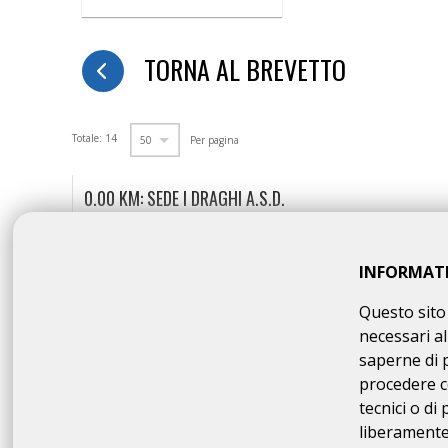
TORNA AL BREVETTO
Totale: 14
Per pagina
0.00 KM: SEDE I DRAGHI A.S.D.
VIA 2 GIUGNO 94/A TERZO DI AQUILEIA (UD)
FOTO PANNELLO ALPENTRAUM PRESSO LA SEDE I DRA
INFORMAT
Questo sito 
50.00 KM: BAR LASKOTAC
necessari al
VIA ROMA 39 PULFERO
saperne di 
FOTO FRONTE BAR LASKOTAC
procedere c
tecnici o di
liberamente 