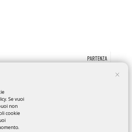
PARTENZA
kie
icy. Se vuoi
puoi non
oli cookie
uoi
 momento.