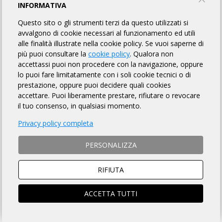
GS MEDITERRANEO
INFORMATIVA
Questo sito o gli strumenti terzi da questo utilizzati si
TORNA AL BREVETTO
avvalgono di cookie necessari al funzionamento ed utili
alle finalità illustrate nella cookie policy. Se vuoi saperne di
più puoi consultare la
cookie policy
. Qualora non
accettassi puoi non procedere con la navigazione, oppure
REGOLAMENTO
lo puoi fare limitatamente con i soli cookie tecnici o di
prestazione, oppure puoi decidere quali cookies
Art. 1 ORGANIZZAZIONE
accettare. Puoi liberamente prestare, rifiutare o revocare
GS MEDITERRANEO organizza per il giorno 19/04/2025 la
il tuo consenso, in qualsiasi momento.
Randonnée "Il Giro dei 100K" avente Km 123 di lunghezza, per
Privacy policy completa
l'acquisizione del relativo brevetto, la cui
DESCRIZIONE che è
fatto OBBLIGO a ciascun partecipante di leggere
, si trova
sulla pagina web a
questo link
.
PERSONALIZZA
Art. 2 NATURA DELLA MANIFESTAZIONE
Il Brevetto Randonnée "Il Giro dei 100K" è una manifestazione
RIFIUTA
sportiva, non competitiva, di resistenza e regolarità che si
svolge su un percorso obbligato, così come identificato nella
ACCETTA TUTTI
Descrizione di cui all'art. precedente, nonché nel road-book e
nella traccia GPS scaricabile dalla pagina web della
manifestazione, da portarsi a termine in totale ed assoluta