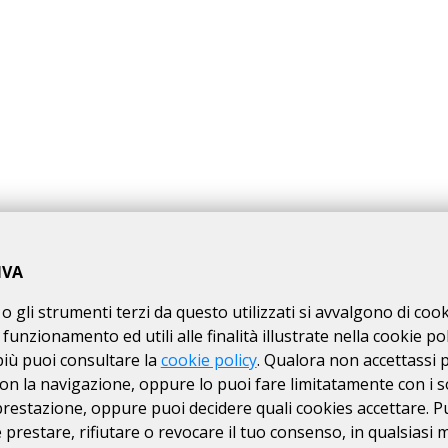
 Randonnée "GIORDANO VINI RANDONNEE 100" avente Km 98 di lunghez
pante di leggere
, si trova sulla pagina web a
questo link
.
IVA
una manifestazione sportiva, non competitiva, di resistenza e reg
ente, nonché nel road-book e nella traccia GPS scaricabile dalla pagi
o gli strumenti terzi da questo utilizzati si avvalgono di coo
"7.00" ore dalla partenza. I partecipanti dovranno considerarsi in "e
 funzionamento ed utili alle finalità illustrate nella cookie pol
tipo di assistenza, nemmeno sanitaria da parte dell'Organizza
più puoi consultare la
cookie policy
. Qualora non accettassi 
lli dichiarati, sia quelli segreti, hanno la sola funzione di verificare il
on la navigazione, oppure lo puoi fare limitatamente con i s
l Partecipante ha l’obbligo di comunicare immediatamente la circosta
 prestazione, oppure puoi decidere quali cookies accettare. P
Brevetto Randonnée "GIORDANO VINI RANDONNEE 100" non prevede che
ipanti che hanno acquisito l'omologazione del brevetto e dei finisher
prestare, rifiutare o revocare il tuo consenso, in qualsiasi