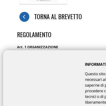
TORNA AL BREVETTO
REGOLAMENTO
Art. 1 ORGANIZZAZIONE
MONVISO BIKE asd organizza per il giorno 21/09/2025 la
DESCRIZIONE che è fatto OBBLIGO a ciascun parteci
Art. 2 NATURA DELLA MANIFESTAZIONE
INFORMAT
Il Brevetto Randonnée "GIORDANO VINI RANDONNEE 100" è 
come identificato nella Descrizione di cui all'art. preced
Questo sito 
totale ed assoluta autonomia entro il termine massimo di 
necessari al
sufficienza, senza alcun supporto tecnico e
senza alcun 
saperne di 
allestiti per la vidimazione della “carta di viaggio”, sia que
procedere c
della omologazione del brevetto. In caso di suo ritiro, i
tecnici o di
autonomamente al rientro suo e del proprio mezzo. Il 
di conclusione del percorso, ma solo una lista dei partec
liberamente 