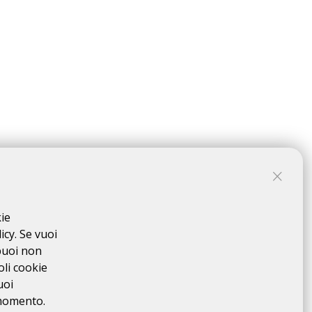
za, per l'acquisizione del relativo brevetto, la cui
olarità che si svolge su un percorso obbligato, così
na web della manifestazione, da portarsi a termine in
kie
scursione individuale" e quindi in regime di totale auto-
icy. Se vuoi
zione. Il percorso non è presidiato.
I Controlli
puoi non
 rispetto del tracciato da parte dei partecipanti, al fine
oli cookie
nza all'Organizzazione, e dovrà provvedere
uoi
 venga stilata nessuna classifica in ordine di tempo
.
 momento.