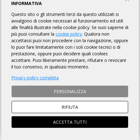
APPIA BIKE TOUR DALLE GRAVINE AL
INFORMATIVA
MAR
Questo sito o gli strumenti terzi da questo utilizzati si
avvalgono di cookie necessari al funzionamento ed utili
alle finalità illustrate nella cookie policy. Se vuoi saperne di
Ciclo Team Laerte ASD
più puoi consultare la
cookie policy
. Qualora non
accettassi puoi non procedere con la navigazione, oppure
lo puoi fare limitatamente con i soli cookie tecnici o di
TORNA AL BREVETTO
prestazione, oppure puoi decidere quali cookies
accettare. Puoi liberamente prestare, rifiutare o revocare
il tuo consenso, in qualsiasi momento.
REGOLAMENTO
Privacy policy completa
Art. 1 ORGANIZZAZIONE
PERSONALIZZA
Ciclo Team Lerte ASD organizza per il giorno 12/10/2025 la
Randonnée "Appia Bike Tour dalle gravine al mar" avente Km
130 di lunghezza, per l'acquisizione del relativo brevetto, la cui
RIFIUTA
DESCRIZIONE che è fatto OBBLIGO a ciascun partecipante
di leggere
, si trova sulla pagina web a
questo link
.
ACCETTA TUTTI
Art. 2 NATURA DELLA MANIFESTAZIONE