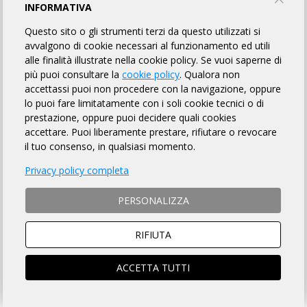
CICLI GUIZZARDI
INFORMATIVA
Questo sito o gli strumenti terzi da questo utilizzati si
TORNA AL BREVETTO
avvalgono di cookie necessari al funzionamento ed utili
alle finalità illustrate nella cookie policy. Se vuoi saperne di
più puoi consultare la
cookie policy
. Qualora non
accettassi puoi non procedere con la navigazione, oppure
REGOLAMENTO
lo puoi fare limitatamente con i soli cookie tecnici o di
prestazione, oppure puoi decidere quali cookies
Art. 1 ORGANIZZAZIONE
accettare. Puoi liberamente prestare, rifiutare o revocare
CICLI GUIZZARDI organizza per il giorno 28/09/2025 la
il tuo consenso, in qualsiasi momento.
Randonnée "III RANDONNEÈ GRAVEL DEI CASTELLI" avente Km
Privacy policy completa
57 di lunghezza, per l'acquisizione del relativo brevetto, la cui
DESCRIZIONE che è fatto OBBLIGO a ciascun partecipante
di leggere
, si trova sulla pagina web a
questo link
.
PERSONALIZZA
RIFIUTA
Art. 2 NATURA DELLA MANIFESTAZIONE
Il Brevetto Randonnée "III RANDONNEÈ GRAVEL DEI CASTELLI"
è una manifestazione sportiva, non competitiva, di resistenza e
ACCETTA TUTTI
regolarità che si svolge su un percorso obbligato, così come
identificato nella Descrizione di cui all'art. precedente, nonché