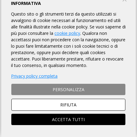
BICI CLUB OSTUNI
INFORMATIVA
Questo sito o gli strumenti terzi da questo utilizzati si
TORNA AL BREVETTO
avvalgono di cookie necessari al funzionamento ed utili
alle finalità illustrate nella cookie policy. Se vuoi saperne di
più puoi consultare la
cookie policy
. Qualora non
accettassi puoi non procedere con la navigazione, oppure
REGOLAMENTO
lo puoi fare limitatamente con i soli cookie tecnici o di
prestazione, oppure puoi decidere quali cookies
Art.1 ORGANIZZAZIONE
accettare. Puoi liberamente prestare, rifiutare o revocare
il tuo consenso, in qualsiasi momento.
A.S.D. BICI CLUB OSTUNI organizza per il giorno
21/09/2025
la
manifestazione "V^ CICLOPEDALATA IN VALLE D'ITRIA" avente
Privacy policy completa
Km 122 di lunghezza, per l'acquisizione del relativo brevetto
come da Regolamento ARI Audax Italia (
Regolamento Brevetti
PERSONALIZZA
Strada
), la cui
DESCRIZIONE che è fatto OBBLIGO a ciascun
partecipante di leggere
, si trova sulla pagina web a questo
link
.
RIFIUTA
Art. 2 NATURA DELLA MANIFESTAZIONE
ACCETTA TUTTI
L'evento "V^ CICLOPEDALATA IN VALLE D'ITRIA" è una
manifestazione sportiva, non competitiva, di resistenza e
regolarità che si svolge su un percorso obbligato, così come