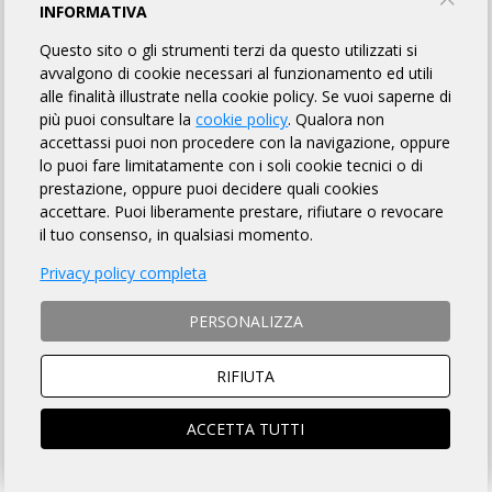
MONTEGRAPPA BIKE DAY ASD
INFORMATIVA
Questo sito o gli strumenti terzi da questo utilizzati si
TORNA AL BREVETTO
avvalgono di cookie necessari al funzionamento ed utili
alle finalità illustrate nella cookie policy. Se vuoi saperne di
più puoi consultare la
cookie policy
. Qualora non
accettassi puoi non procedere con la navigazione, oppure
REGOLAMENTO
lo puoi fare limitatamente con i soli cookie tecnici o di
prestazione, oppure puoi decidere quali cookies
Art. 1 ORGANIZZAZIONE
accettare. Puoi liberamente prestare, rifiutare o revocare
MONTEGRAPPA BIKE DAY ASD organizza per il giorno
il tuo consenso, in qualsiasi momento.
24/05/2026 la Randonnée "Ciclopedalata Grande Guerra" avente
Privacy policy completa
Km 98 di lunghezza, per l'acquisizione del relativo brevetto, la cui
DESCRIZIONE che è fatto OBBLIGO a ciascun partecipante
di leggere
, si trova sulla pagina web a
questo link
.
PERSONALIZZA
Art. 2 NATURA DELLA MANIFESTAZIONE
Il Brevetto Randonnée "Ciclopedalata Grande Guerra" è una
RIFIUTA
manifestazione sportiva, non competitiva, di resistenza e
regolarità che si svolge su un percorso obbligato, così come
ACCETTA TUTTI
identificato nella Descrizione di cui all'art. precedente, nonché
nel road-book e nella traccia GPS scaricabile dalla pagina web
della manifestazione, da portarsi a termine in totale ed assoluta