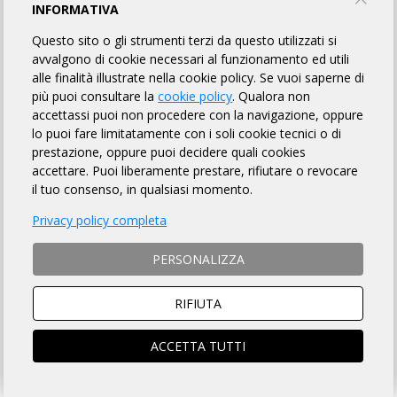
AMSPO RHO
INFORMATIVA
Questo sito o gli strumenti terzi da questo utilizzati si
TORNA AL BREVETTO
avvalgono di cookie necessari al funzionamento ed utili
alle finalità illustrate nella cookie policy. Se vuoi saperne di
più puoi consultare la
cookie policy
. Qualora non
accettassi puoi non procedere con la navigazione, oppure
REGOLAMENTO
lo puoi fare limitatamente con i soli cookie tecnici o di
prestazione, oppure puoi decidere quali cookies
Art. 1 ORGANIZZAZIONE
accettare. Puoi liberamente prestare, rifiutare o revocare
AMSPO RHO organizza per il giorno 31/05/2026 la Randonnée
il tuo consenso, in qualsiasi momento.
"100 GOBBE RANDO" avente Km 133 di lunghezza, per
Privacy policy completa
l'acquisizione del relativo brevetto, la cui
DESCRIZIONE che è
fatto OBBLIGO a ciascun partecipante di leggere
, si trova
sulla pagina web a
questo link
.
PERSONALIZZA
RIFIUTA
Art. 2 NATURA DELLA MANIFESTAZIONE
Il Brevetto Randonnée "100 GOBBE RANDO" è una
manifestazione sportiva, non competitiva, di resistenza e
ACCETTA TUTTI
regolarità che si svolge su un percorso obbligato, così come
identificato nella Descrizione di cui all'art. precedente, nonché