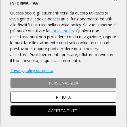
RANDONOVATESE LUNGO
INFORMATIVA
Questo sito o gli strumenti terzi da questo utilizzati si
Pedale Novatese ASD
avvalgono di cookie necessari al funzionamento ed utili
alle finalità illustrate nella cookie policy. Se vuoi saperne di
più puoi consultare la
cookie policy
. Qualora non
TORNA AL BREVETTO
accettassi puoi non procedere con la navigazione, oppure
lo puoi fare limitatamente con i soli cookie tecnici o di
prestazione, oppure puoi decidere quali cookies
REGOLAMENTO
accettare. Puoi liberamente prestare, rifiutare o revocare
il tuo consenso, in qualsiasi momento.
Art. 1 ORGANIZZAZIONE
Privacy policy completa
Pedale Novatese ASD organizza per il giorno 07/06/2026 la
Randonnée "RANDONOVATESE LUNGO" avente Km 200 di
PERSONALIZZA
lunghezza, per l'acquisizione del relativo brevetto, la cui
DESCRIZIONE che è fatto OBBLIGO a ciascun partecipante
di leggere
, si trova sulla pagina web a
questo link
.
RIFIUTA
ACCETTA TUTTI
Art. 2 NATURA DELLA MANIFESTAZIONE
Il Brevetto Randonnée "RANDONOVATESE LUNGO" è una
manifestazione sportiva, non competitiva, di resistenza e