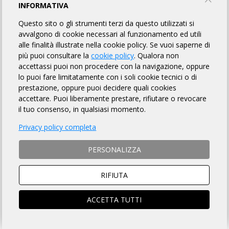
Pedale Novatese ASD
INFORMATIVA
Questo sito o gli strumenti terzi da questo utilizzati si
TORNA AL BREVETTO
avvalgono di cookie necessari al funzionamento ed utili
alle finalità illustrate nella cookie policy. Se vuoi saperne di
più puoi consultare la
cookie policy
. Qualora non
accettassi puoi non procedere con la navigazione, oppure
REGOLAMENTO
lo puoi fare limitatamente con i soli cookie tecnici o di
prestazione, oppure puoi decidere quali cookies
Art. 1 ORGANIZZAZIONE
accettare. Puoi liberamente prestare, rifiutare o revocare
Pedale Novatese ASD organizza per il giorno 07/06/2026 la
il tuo consenso, in qualsiasi momento.
Randonnée "RANDONOVATESE CORTO" avente Km 70 di
Privacy policy completa
lunghezza, per l'acquisizione del relativo brevetto, la cui
DESCRIZIONE che è fatto OBBLIGO a ciascun partecipante
di leggere
, si trova sulla pagina web a
questo link
.
PERSONALIZZA
RIFIUTA
Art. 2 NATURA DELLA MANIFESTAZIONE
Il Brevetto Randonnée "RANDONOVATESE CORTO" è una
manifestazione sportiva, non competitiva, di resistenza e
ACCETTA TUTTI
regolarità che si svolge su un percorso obbligato, così come
identificato nella Descrizione di cui all'art. precedente, nonché