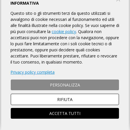
GRANMILAN OLTREPÒ 200
INFORMATIVA
Questo sito o gli strumenti terzi da questo utilizzati si
GENOVA 1913 ASD-MILANO
avvalgono di cookie necessari al funzionamento ed utili
alle finalità illustrate nella cookie policy. Se vuoi saperne di
più puoi consultare la
cookie policy
. Qualora non
TORNA AL BREVETTO
accettassi puoi non procedere con la navigazione, oppure
lo puoi fare limitatamente con i soli cookie tecnici o di
prestazione, oppure puoi decidere quali cookies
REGOLAMENTO
accettare. Puoi liberamente prestare, rifiutare o revocare
il tuo consenso, in qualsiasi momento.
Art. 1 ORGANIZZAZIONE
Privacy policy completa
GENOVA 1913 ASD-MILANO organizza per il giorno 18/10/2026
la Randonnée "GranMilan Oltrepò 200" avente Km 208 di
PERSONALIZZA
lunghezza, per l'acquisizione del relativo brevetto, la cui
DESCRIZIONE che è fatto OBBLIGO a ciascun partecipante
di leggere
, si trova sulla pagina web a
questo link
.
RIFIUTA
ACCETTA TUTTI
Art. 2 NATURA DELLA MANIFESTAZIONE
Il Brevetto Randonnée "GranMilan Oltrepò 200" è una
manifestazione sportiva, non competitiva, di resistenza e