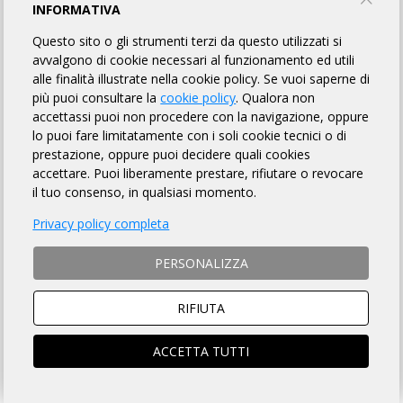
GRANMILAN OLTREPÒ GRAVEL 130
INFORMATIVA
Questo sito o gli strumenti terzi da questo utilizzati si
GENOVA 1913 ASD-MILANO
avvalgono di cookie necessari al funzionamento ed utili
alle finalità illustrate nella cookie policy. Se vuoi saperne di
più puoi consultare la
cookie policy
. Qualora non
TORNA AL BREVETTO
accettassi puoi non procedere con la navigazione, oppure
lo puoi fare limitatamente con i soli cookie tecnici o di
prestazione, oppure puoi decidere quali cookies
REGOLAMENTO
accettare. Puoi liberamente prestare, rifiutare o revocare
il tuo consenso, in qualsiasi momento.
Art. 1 ORGANIZZAZIONE
Privacy policy completa
GENOVA 1913 ASD-MILANO organizza per il giorno 18/10/2026
la Randonnée "GranMilan Oltrepò Gravel 130" avente Km 130 di
PERSONALIZZA
lunghezza, per l'acquisizione del relativo brevetto, la cui
DESCRIZIONE che è fatto OBBLIGO a ciascun partecipante
di leggere
, si trova sulla pagina web a
questo link
.
RIFIUTA
Art. 2 NATURA DELLA MANIFESTAZIONE
Il Brevetto Randonnée "GranMilan Oltrepò Gravel 130" è una
ACCETTA TUTTI
manifestazione sportiva, non competitiva, di resistenza e
regolarità che si svolge su un percorso obbligato, così come
identificato nella Descrizione di cui all'art. precedente, nonché