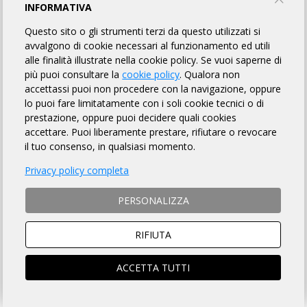
GIRO DELLE CRETE SENESI
INFORMATIVA
Questo sito o gli strumenti terzi da questo utilizzati si
CICLISTICA VALDARBIA
avvalgono di cookie necessari al funzionamento ed utili
alle finalità illustrate nella cookie policy. Se vuoi saperne di
più puoi consultare la
cookie policy
. Qualora non
TORNA AL BREVETTO
accettassi puoi non procedere con la navigazione, oppure
lo puoi fare limitatamente con i soli cookie tecnici o di
prestazione, oppure puoi decidere quali cookies
REGOLAMENTO
accettare. Puoi liberamente prestare, rifiutare o revocare
il tuo consenso, in qualsiasi momento.
Art. 1 ORGANIZZAZIONE
Privacy policy completa
CICLISTICA VALDARBIA organizza per il giorno 06/09/2026 la
Randonnée "GIRO DELLE CRETE SENESI" avente Km 190 di
PERSONALIZZA
lunghezza, per l'acquisizione del relativo brevetto, la cui
DESCRIZIONE che è fatto OBBLIGO a ciascun partecipante
di leggere
, si trova sulla pagina web a
questo link
.
RIFIUTA
ACCETTA TUTTI
Art. 2 NATURA DELLA MANIFESTAZIONE
Il Brevetto Randonnée "GIRO DELLE CRETE SENESI" è una
manifestazione sportiva, non competitiva, di resistenza e