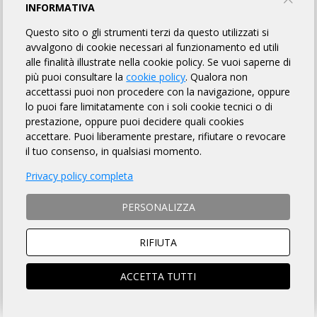
10^ RANDO DEL CASTELLO GRAVEL
INFORMATIVA
Questo sito o gli strumenti terzi da questo utilizzati si
NAZIONALE ASD
avvalgono di cookie necessari al funzionamento ed utili
alle finalità illustrate nella cookie policy. Se vuoi saperne di
più puoi consultare la
cookie policy
. Qualora non
TORNA AL BREVETTO
accettassi puoi non procedere con la navigazione, oppure
lo puoi fare limitatamente con i soli cookie tecnici o di
prestazione, oppure puoi decidere quali cookies
REGOLAMENTO
accettare. Puoi liberamente prestare, rifiutare o revocare
il tuo consenso, in qualsiasi momento.
Art. 1 ORGANIZZAZIONE
Privacy policy completa
NAZIONALE ASD organizza per il giorno 13/09/2026 la
Randonnée "10^ RANDO DEL CASTELLO GRAVEL" avente Km 70
PERSONALIZZA
di lunghezza, per l'acquisizione del relativo brevetto, la cui
DESCRIZIONE che è fatto OBBLIGO a ciascun partecipante
di leggere
, si trova sulla pagina web a
questo link
.
RIFIUTA
ACCETTA TUTTI
Art. 2 NATURA DELLA MANIFESTAZIONE
Il Brevetto Randonnée "10^ RANDO DEL CASTELLO GRAVEL" è
una manifestazione sportiva, non competitiva, di resistenza e