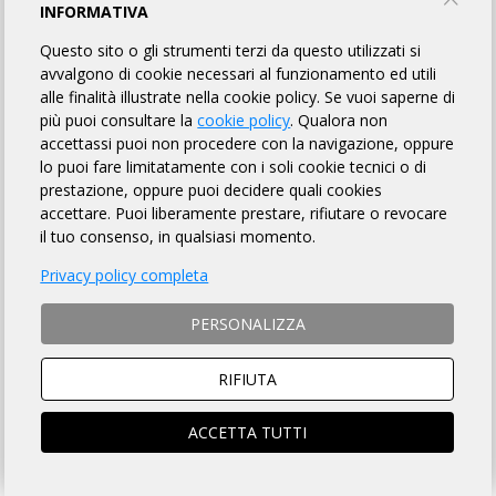
RANDONNÈE "LE COLLINE MATERANE"
INFORMATIVA
Questo sito o gli strumenti terzi da questo utilizzati si
Bici Club Matera "G.C. Adriano Pedicini"
avvalgono di cookie necessari al funzionamento ed utili
alle finalità illustrate nella cookie policy. Se vuoi saperne di
più puoi consultare la
cookie policy
. Qualora non
TORNA AL BREVETTO
accettassi puoi non procedere con la navigazione, oppure
lo puoi fare limitatamente con i soli cookie tecnici o di
prestazione, oppure puoi decidere quali cookies
REGOLAMENTO
accettare. Puoi liberamente prestare, rifiutare o revocare
il tuo consenso, in qualsiasi momento.
Art. 1 ORGANIZZAZIONE
Privacy policy completa
Bici Club Matera "G.C. Adriano Pedicini" organizza per il giorno
24/05/2026 la Randonnée "RANDONNÈE "LE COLLINE
PERSONALIZZA
MATERANE"" avente Km 200 di lunghezza, per l'acquisizione del
relativo brevetto, la cui
DESCRIZIONE che è fatto OBBLIGO a
ciascun partecipante di leggere
, si trova sulla pagina web a
RIFIUTA
questo link
.
ACCETTA TUTTI
Art. 2 NATURA DELLA MANIFESTAZIONE
Il Brevetto Randonnée "RANDONNÈE "LE COLLINE