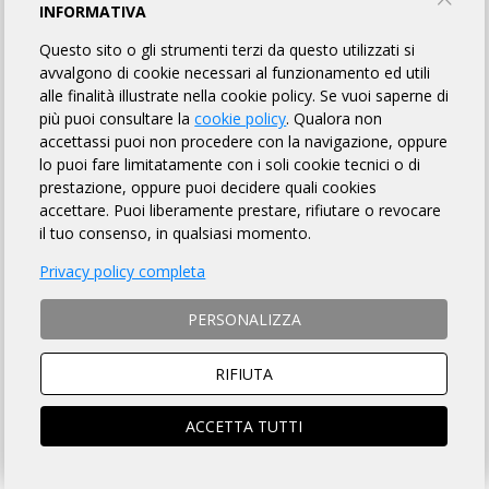
INTO THE GRAVEL
INFORMATIVA
Questo sito o gli strumenti terzi da questo utilizzati si
FILIPPELLI VECCHIA PARMA
avvalgono di cookie necessari al funzionamento ed utili
alle finalità illustrate nella cookie policy. Se vuoi saperne di
più puoi consultare la
cookie policy
. Qualora non
TORNA AL BREVETTO
accettassi puoi non procedere con la navigazione, oppure
lo puoi fare limitatamente con i soli cookie tecnici o di
prestazione, oppure puoi decidere quali cookies
REGOLAMENTO
accettare. Puoi liberamente prestare, rifiutare o revocare
il tuo consenso, in qualsiasi momento.
Art. 1 ORGANIZZAZIONE
Privacy policy completa
FILIPPELLI VECCHIA PARMA organizza per il giorno 24/10/2026
la Randonnée "INTO THE GRAVEL" avente Km 120 di lunghezza,
PERSONALIZZA
per l'acquisizione del relativo brevetto, la cui
DESCRIZIONE che
è fatto OBBLIGO a ciascun partecipante di leggere
, si trova
sulla pagina web a
questo link
.
RIFIUTA
Art. 2 NATURA DELLA MANIFESTAZIONE
Il Brevetto Randonnée "INTO THE GRAVEL" è una
ACCETTA TUTTI
manifestazione sportiva, non competitiva, di resistenza e
regolarità che si svolge su un percorso obbligato, così come
identificato nella Descrizione di cui all'art. precedente, nonché