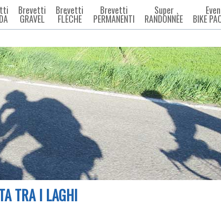
tti
Brevetti
Brevetti
Brevetti
Super
Even
DA
GRAVEL
FLÈCHE
PERMANENTI
RANDONNÈE
BIKE PA
A TRA I LAGHI