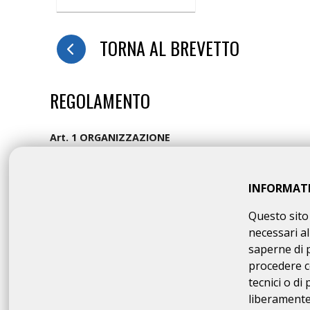
TORNA AL BREVETTO
REGOLAMENTO
Art. 1 ORGANIZZAZIONE
Cicli Roma Club organizza per il giorno 19/07/2026 la Rand
che è fatto OBBLIGO a ciascun partecipante di leg
Art. 2 NATURA DELLA MANIFESTAZIONE
INFORMAT
Il Brevetto Randonnée "Ciclopedalata tra i laghi" è una m
identificato nella Descrizione di cui all'art. precedente,
Questo sito 
assoluta autonomia entro il termine massimo di "7.00" ore 
necessari al
senza alcun supporto tecnico e
senza alcun tipo di as
saperne di 
vidimazione della “carta di viaggio”, sia quelli dichiarati, s
procedere c
omologazione del brevetto. In caso di suo ritiro, il Par
tecnici o di
rientro suo e del proprio mezzo. Il Brevetto Randonnée "C
solo una lista dei partecipanti che hanno acquisito l'omol
liberamente 