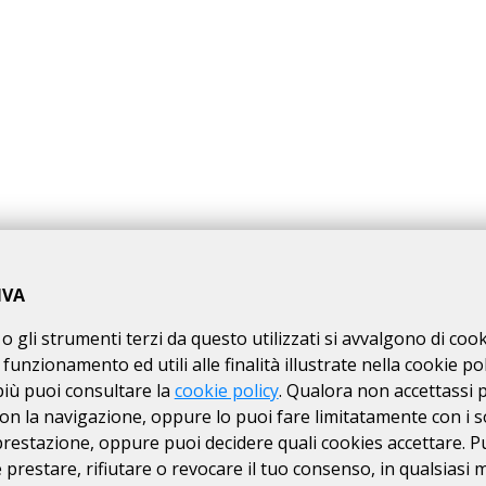
onnée "Ciclopedalata tra i laghi" avente Km 114 di lunghezza, per l'a
gere
, si trova sulla pagina web a
questo link
.
IVA
anifestazione sportiva, non competitiva, di resistenza e regolarità 
 nonché nel road-book e nella traccia GPS scaricabile dalla pagina web
o gli strumenti terzi da questo utilizzati si avvalgono di coo
dalla partenza. I partecipanti dovranno considerarsi in "escursione i
 funzionamento ed utili alle finalità illustrate nella cookie pol
sistenza, nemmeno sanitaria da parte dell'Organizzazione. Il 
più puoi consultare la
cookie policy
. Qualora non accettassi 
ia quelli segreti, hanno la sola funzione di verificare il rispetto del tr
on la navigazione, oppure lo puoi fare limitatamente con i s
tecipante ha l’obbligo di comunicare immediatamente la circostanza
 prestazione, oppure puoi decidere quali cookies accettare. P
iclopedalata tra i laghi" non prevede che venga stilata nessuna clas
ogazione del brevetto e dei finisher.
prestare, rifiutare o revocare il tuo consenso, in qualsiasi