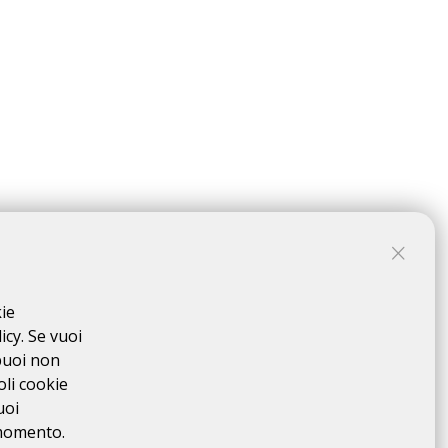
cquisizione del relativo brevetto, la cui
DESCRIZIONE
che si svolge su un percorso obbligato, così come
 della manifestazione, da portarsi a termine in totale ed
kie
ndividuale" e quindi in regime di totale auto-sufficienza,
icy. Se vuoi
percorso non è presidiato.
I Controlli allestiti per la
puoi non
acciato da parte dei partecipanti, al fine della
oli cookie
 all'Organizzazione, e dovrà provvedere autonomamente al
uoi
sifica in ordine di tempo di conclusione del percorso, ma
 momento.