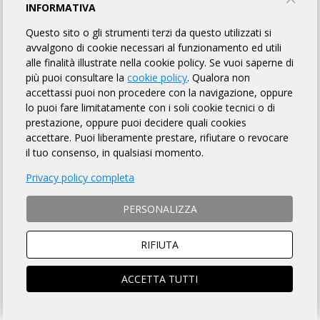
MOUNTAIN BIKE CLUB BARI ASD
INFORMATIVA
Questo sito o gli strumenti terzi da questo utilizzati si
TORNA AL BREVETTO
avvalgono di cookie necessari al funzionamento ed utili
alle finalità illustrate nella cookie policy. Se vuoi saperne di
più puoi consultare la
cookie policy
. Qualora non
accettassi puoi non procedere con la navigazione, oppure
REGOLAMENTO
lo puoi fare limitatamente con i soli cookie tecnici o di
prestazione, oppure puoi decidere quali cookies
Art. 1 ORGANIZZAZIONE
accettare. Puoi liberamente prestare, rifiutare o revocare
MOUNTAIN BIKE CLUB BARI ASD organizza per il giorno
il tuo consenso, in qualsiasi momento.
02/06/2026 la Randonnée "Randonnée Bari 100" avente Km 115
Privacy policy completa
di lunghezza, per l'acquisizione del relativo brevetto, la cui
DESCRIZIONE che è fatto OBBLIGO a ciascun partecipante
di leggere
, si trova sulla pagina web a
questo link
.
PERSONALIZZA
RIFIUTA
Art. 2 NATURA DELLA MANIFESTAZIONE
Il Brevetto Randonnée "Randonnée Bari 100" è una
manifestazione sportiva, non competitiva, di resistenza e
ACCETTA TUTTI
regolarità che si svolge su un percorso obbligato, così come
identificato nella Descrizione di cui all'art. precedente, nonché