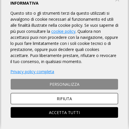
TEAM PERINI BIKE ASD
INFORMATIVA
Questo sito o gli strumenti terzi da questo utilizzati si
TORNA AL BREVETTO
avvalgono di cookie necessari al funzionamento ed utili
alle finalità illustrate nella cookie policy. Se vuoi saperne di
più puoi consultare la
cookie policy
. Qualora non
accettassi puoi non procedere con la navigazione, oppure
REGOLAMENTO
lo puoi fare limitatamente con i soli cookie tecnici o di
prestazione, oppure puoi decidere quali cookies
Art. 1 ORGANIZZAZIONE
accettare. Puoi liberamente prestare, rifiutare o revocare
TEAM PERINI BIKE ASD organizza per il giorno 07/06/2026 la
il tuo consenso, in qualsiasi momento.
Randonnée "ciclopedalata" avente Km 115 di lunghezza, per
Privacy policy completa
l'acquisizione del relativo brevetto, la cui
DESCRIZIONE che è
fatto OBBLIGO a ciascun partecipante di leggere
, si trova
sulla pagina web a
questo link
.
PERSONALIZZA
Art. 2 NATURA DELLA MANIFESTAZIONE
Il Brevetto Randonnée "ciclopedalata" è una manifestazione
RIFIUTA
sportiva, non competitiva, di resistenza e regolarità che si
svolge su un percorso obbligato, così come identificato nella
ACCETTA TUTTI
Descrizione di cui all'art. precedente, nonché nel road-book e
nella traccia GPS scaricabile dalla pagina web della
manifestazione, da portarsi a termine in totale ed assoluta