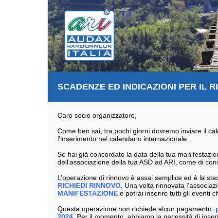
SCADENZE ED INDICAZIONI PER IL 
Caro socio organizzatore,
Come ben sai, tra pochi giorni dovremo inviare il ca
l’inserimento nel calendario internazionale.
Se hai già concordato la data della tua manifestazion
dell’associazione della tua ASD ad ARI, come di con
L’operazione di rinnovo è assai semplice ed è la stes
RICHIEDI RINNOVO
. Una volta rinnovata l’associa
MANIFESTAZIONE
e potrai inserire tutti gli eventi
Questa operazione non richiede alcun pagamento:
2024
.
Per il momento, abbiamo la necessità di inseri