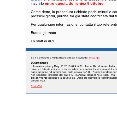
inserirle
entro questa domenica 8 ottobre
.
Come detto, la procedura richiede pochi minuti e con
prossimi giorni, purchè sia già stata coordinata dal
Per qualunque informazione, contatta il tuo referen
Buona giornata
Lo staff di ARI
Se ha problemi a visualizzare questa newsletter
clicca qui
AVVERTENZA
Informativa privacy Reg.UE 2016/679: A.R.I. Audax Randonneur Italia prov
privacy. L'utente è libero di fornire i dati personali richiesti nei moduli a f
aggiornamenti ed informazioni sulle attività di A.R.I. Audax Randonneur I
non sensibile. Il titolare dei dati è A.R.I. Audax Randonneur Italia - 
disiscriversi
togliendo la spunta da "Desidero ricevere le comunicazioni
propria mail.
RIMUOVI