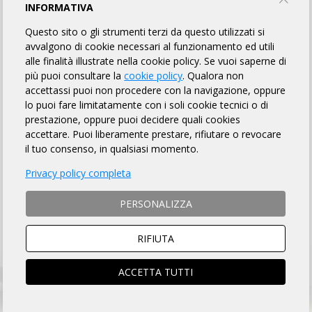
INFORMATIVA
Questo sito o gli strumenti terzi da questo utilizzati si
MANUALI
avvalgono di cookie necessari al funzionamento ed utili
CHALLENGE
e REGOLAMENTI
alle finalità illustrate nella cookie policy. Se vuoi saperne di
più puoi consultare la
cookie policy
. Qualora non
accettassi puoi non procedere con la navigazione, oppure
lo puoi fare limitatamente con i soli cookie tecnici o di
prestazione, oppure puoi decidere quali cookies
accettare. Puoi liberamente prestare, rifiutare o revocare
Come
il tuo consenso, in qualsiasi momento.
Come diventare
ISCRIVERSI
SOCIO
Privacy policy completa
ad una
CICLISTA
manifestazione
PERSONALIZZA
RIFIUTA
CAMPIONATI ENTI
ACCETTA TUTTI