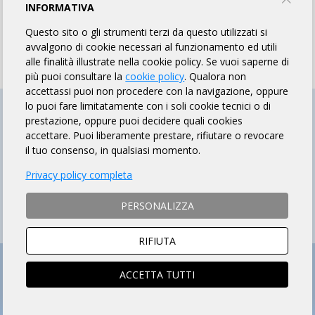
INFORMATIVA
Se NON sei socio ARI:
CLICCA QUI
per sottoscrivere l'Aricard.
Questo sito o gli strumenti terzi da questo utilizzati si
avvalgono di cookie necessari al funzionamento ed utili
alle finalità illustrate nella cookie policy. Se vuoi saperne di
più puoi consultare la
cookie policy
. Qualora non
accettassi puoi non procedere con la navigazione, oppure
lo puoi fare limitatamente con i soli cookie tecnici o di
prestazione, oppure puoi decidere quali cookies
accettare. Puoi liberamente prestare, rifiutare o revocare
il tuo consenso, in qualsiasi momento.
Privacy policy completa
PERSONALIZZA
RIFIUTA
ACCETTA TUTTI