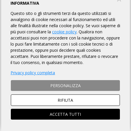
INFORMATIVA
cp/ARI
cpOR/ARI
Questo sito o gli strumenti terzi da questo utilizzati si
avvalgono di cookie necessari al funzionamento ed utili
alle finalità illustrate nella cookie policy. Se vuoi saperne di
DICEMBRE 2025
più puoi consultare la
cookie policy
. Qualora non
accettassi puoi non procedere con la navigazione, oppure
RANDONNÉE CITTÀ DI FINALE LIGURE
lo puoi fare limitatamente con i soli cookie tecnici o di
prestazione, oppure puoi decidere quali cookies
Finale Ligure (SV)
accettare. Puoi liberamente prestare, rifiutare o revocare
il tuo consenso, in qualsiasi momento.
07/12
BRM/ACP
200 Km
Privacy policy completa
07/12
BOR/ARI
70 KM GRAVEL
MAG
PERSONALIZZA
RIFIUTA
PONENTE LIGURE GS
ACCETTA TUTTI
GRAVEL DELLA SALAMELLA
Gerenzago (PV)