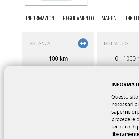
INFORMAZIONI
REGOLAMENTO
MAPPA
LINK UT
DISTANZA
DISLIVELLO
100 km
0 - 1000 
GRAVEL
INFORMAT
Questo sito 
necessari al
PARTENZA
OMOLOGAZION
saperne di 
procedere c
07:00 - 09:00
BOR/A
tecnici o di
100 km O
liberamente 