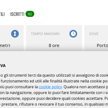
ILI
ISCRITTI
62
TEMPO MASSIMO
DOVE
metri
8 ore
Porto
IVA
o gli strumenti terzi da questo utilizzati si avvalgono di coo
 funzionamento ed utili alle finalità illustrate nella cookie pol
E
SERVIZI
ISCRIZIONI
più puoi consultare la
cookie policy
. Qualora non accettassi 
on la navigazione, oppure lo puoi fare limitatamente con i s
RI
01/09
dal
 prestazione, oppure puoi decidere quali cookies accettare. P
FFroad
prestare, rifiutare o revocare il tuo consenso, in qualsiasi