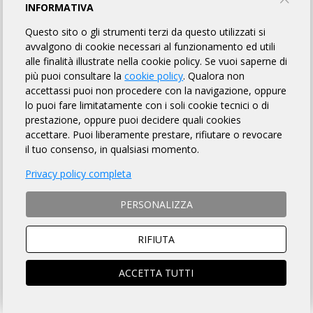
RANDO GRAVEL PUGLIA - GARGANO
INFORMATIVA
Questo sito o gli strumenti terzi da questo utilizzati si
Mtb Puglia
avvalgono di cookie necessari al funzionamento ed utili
alle finalità illustrate nella cookie policy. Se vuoi saperne di
più puoi consultare la
cookie policy
. Qualora non
INFORMAZIONI
REGOLAMENTO
PUNTI DI CONTROLLO
accettassi puoi non procedere con la navigazione, oppure
lo puoi fare limitatamente con i soli cookie tecnici o di
MAPPA
FOTO GALLERY
ISCRITTI
OMOLOGATI
37
prestazione, oppure puoi decidere quali cookies
accettare. Puoi liberamente prestare, rifiutare o revocare
il tuo consenso, in qualsiasi momento.
DISTANZA
DISLIVELLO
Privacy policy completa
125 km
745 metri
PERSONALIZZA
RIFIUTA
TEMPO MASSIMO
DOVE
ACCETTA TUTTI
10 ore
Lesina (FG)