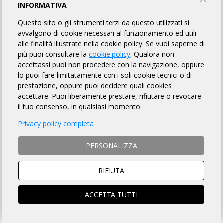
INFORMATIVA
GRAVES, GHOSTS & GRAVEL
Questo sito o gli strumenti terzi da questo utilizzati si
avvalgono di cookie necessari al funzionamento ed utili
RANDAGI PREALPINI ASD
alle finalità illustrate nella cookie policy. Se vuoi saperne di
più puoi consultare la
cookie policy
. Qualora non
accettassi puoi non procedere con la navigazione, oppure
lo puoi fare limitatamente con i soli cookie tecnici o di
INFORMAZIONI
REGOLAMENTO
PUNTI DI CONTROLLO
prestazione, oppure puoi decidere quali cookies
accettare. Puoi liberamente prestare, rifiutare o revocare
MAPPA
LINK UTILI
FOTO GALLERY
ISCRITTI
36
il tuo consenso, in qualsiasi momento.
OMOLOGATI
Privacy policy completa
PERSONALIZZA
DISTANZA
DISLIVELLO
RIFIUTA
99 km
200 metri
ACCETTA TUTTI
TEMPO MASSIMO
DOVE