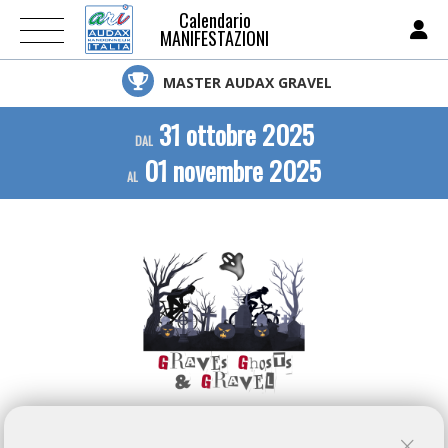
Calendario
MANIFESTAZIONI
MASTER AUDAX GRAVEL
31 ottobre 2025
DAL
01 novembre 2025
AL
ARI NON E' RESPONSABILE DELLE INFORMAZIONI PUBBLICATE SU QUESTA PAGINA, IL CUI
CONTENUTO E' AUTONOMAMENTE GESTITO DALL'ORGANIZZATORE DELL'EVENTO.