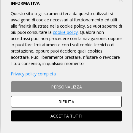
Nervianese 1919
INFORMATIVA
Questo sito o gli strumenti terzi da questo utilizzati si
avvalgono di cookie necessari al funzionamento ed utili
INFORMAZIONI
REGOLAMENTO
MAPPA
alle finalità illustrate nella cookie policy. Se vuoi saperne di
più puoi consultare la
cookie policy
. Qualora non
accettassi puoi non procedere con la navigazione, oppure
lo puoi fare limitatamente con i soli cookie tecnici o di
DISTANZA
DISLIVELLO
prestazione, oppure puoi decidere quali cookies
accettare. Puoi liberamente prestare, rifiutare o revocare
200 Km
1000 - 2000 metri
il tuo consenso, in qualsiasi momento.
Privacy policy completa
TEMPO MASSIMO
DOVE
PERSONALIZZA
13 ore 30 min
Nerviano (MI)
RIFIUTA
ACCETTA TUTTI
CONTATTI