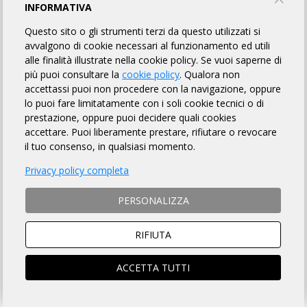
VELORANDO 2023
INFORMATIVA
Questo sito o gli strumenti terzi da questo utilizzati si
AMATORI VELO LAINATE ASD
avvalgono di cookie necessari al funzionamento ed utili
alle finalità illustrate nella cookie policy. Se vuoi saperne di
più puoi consultare la
cookie policy
. Qualora non
INFORMAZIONI
REGOLAMENTO
ROADBOOK
MAPPA
accettassi puoi non procedere con la navigazione, oppure
lo puoi fare limitatamente con i soli cookie tecnici o di
ISCRITTI
OMOLOGATI
45
prestazione, oppure puoi decidere quali cookies
accettare. Puoi liberamente prestare, rifiutare o revocare
il tuo consenso, in qualsiasi momento.
DISTANZA
DISLIVELLO
Privacy policy completa
200 km
2900 metri
PERSONALIZZA
RIFIUTA
TEMPO MASSIMO
DOVE
ACCETTA TUTTI
13 ore 30 min
Lainate (MI)