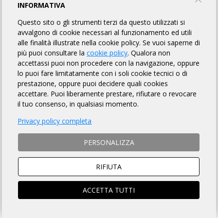
NOVE COLLI CASERTANI
INFORMATIVA
Questo sito o gli strumenti terzi da questo utilizzati si
Hard Bike
avvalgono di cookie necessari al funzionamento ed utili
alle finalità illustrate nella cookie policy. Se vuoi saperne di
più puoi consultare la
cookie policy
. Qualora non
INFORMAZIONI
REGOLAMENTO
PUNTI DI CONTROLLO
accettassi puoi non procedere con la navigazione, oppure
lo puoi fare limitatamente con i soli cookie tecnici o di
ROADBOOK
MAPPA
ISCRITTI
OMOLOGATI
52
prestazione, oppure puoi decidere quali cookies
accettare. Puoi liberamente prestare, rifiutare o revocare
il tuo consenso, in qualsiasi momento.
DISTANZA
DISLIVELLO
Privacy policy completa
207 km
3971 metri
PERSONALIZZA
RIFIUTA
TEMPO MASSIMO
DOVE
ACCETTA TUTTI
13 ore 30 min
Giano Vetusto (CE)