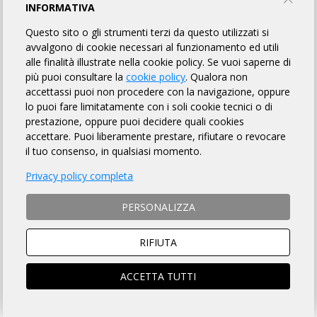
RANDO SILA FALCON ROUTE
INFORMATIVA
Questo sito o gli strumenti terzi da questo utilizzati si
Ruota Libera Catanzarese Bike Club
avvalgono di cookie necessari al funzionamento ed utili
alle finalità illustrate nella cookie policy. Se vuoi saperne di
più puoi consultare la
cookie policy
. Qualora non
INFORMAZIONI
REGOLAMENTO
PUNTI DI CONTROLLO
accettassi puoi non procedere con la navigazione, oppure
lo puoi fare limitatamente con i soli cookie tecnici o di
MAPPA
ISCRITTI
OMOLOGATI
33
prestazione, oppure puoi decidere quali cookies
accettare. Puoi liberamente prestare, rifiutare o revocare
il tuo consenso, in qualsiasi momento.
DISTANZA
DISLIVELLO
Privacy policy completa
210 km
3553 metri
PERSONALIZZA
RIFIUTA
TEMPO MASSIMO
DOVE
ACCETTA TUTTI
13 ore
Villaggio Mancuso (CZ)