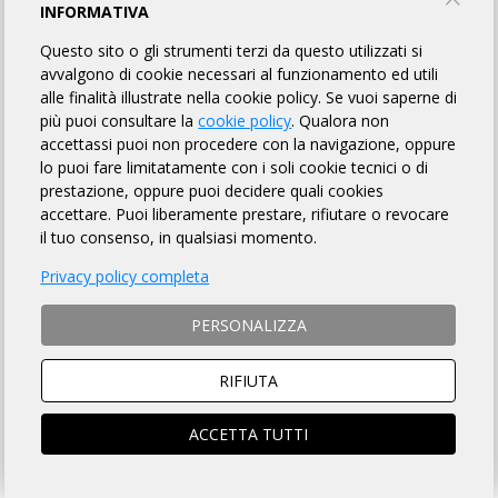
INFORMATIVA
VELO CLUB BELGIOIOSO TEAM SCARINI
Questo sito o gli strumenti terzi da questo utilizzati si
avvalgono di cookie necessari al funzionamento ed utili
alle finalità illustrate nella cookie policy. Se vuoi saperne di
più puoi consultare la
cookie policy
. Qualora non
INFORMAZIONI
REGOLAMENTO
PUNTI DI CONTROLLO
accettassi puoi non procedere con la navigazione, oppure
lo puoi fare limitatamente con i soli cookie tecnici o di
ROADBOOK
MAPPA
FOTO GALLERY
ISCRITTI
42
prestazione, oppure puoi decidere quali cookies
accettare. Puoi liberamente prestare, rifiutare o revocare
OMOLOGATI
il tuo consenso, in qualsiasi momento.
Privacy policy completa
DISTANZA
DISLIVELLO
PERSONALIZZA
200 km
1700 metri
RIFIUTA
ACCETTA TUTTI
TEMPO MASSIMO
DOVE