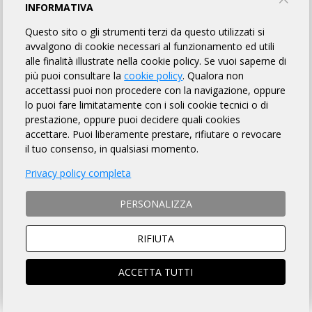
TERRA DEGLI ULIVI
INFORMATIVA
Questo sito o gli strumenti terzi da questo utilizzati si
Bitonto Bike ASD
avvalgono di cookie necessari al funzionamento ed utili
alle finalità illustrate nella cookie policy. Se vuoi saperne di
più puoi consultare la
cookie policy
. Qualora non
INFORMAZIONI
REGOLAMENTO
PUNTI DI CONTROLLO
accettassi puoi non procedere con la navigazione, oppure
lo puoi fare limitatamente con i soli cookie tecnici o di
MAPPA
ISCRITTI
OMOLOGATI
42
prestazione, oppure puoi decidere quali cookies
accettare. Puoi liberamente prestare, rifiutare o revocare
il tuo consenso, in qualsiasi momento.
DISTANZA
DISLIVELLO
Privacy policy completa
200 km
1600 metri
PERSONALIZZA
RIFIUTA
TEMPO MASSIMO
DOVE
ACCETTA TUTTI
13 ore 30 min
Bitonto (BA)