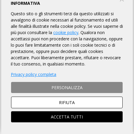
II RANDONNÈE DEL SALENTO
INFORMATIVA
Questo sito o gli strumenti terzi da questo utilizzati si
CICLISTICA ARADEINA
avvalgono di cookie necessari al funzionamento ed utili
alle finalità illustrate nella cookie policy. Se vuoi saperne di
più puoi consultare la
cookie policy
. Qualora non
INFORMAZIONI
REGOLAMENTO
PUNTI DI CONTROLLO
accettassi puoi non procedere con la navigazione, oppure
lo puoi fare limitatamente con i soli cookie tecnici o di
MAPPA
LINK UTILI
ISCRITTI
OMOLOGATI
75
prestazione, oppure puoi decidere quali cookies
accettare. Puoi liberamente prestare, rifiutare o revocare
il tuo consenso, in qualsiasi momento.
DISTANZA
DISLIVELLO
Privacy policy completa
192 km
1210 metri
PERSONALIZZA
RIFIUTA
TEMPO MASSIMO
DOVE
ACCETTA TUTTI
13 ore 30 min
Aradeo (LE)