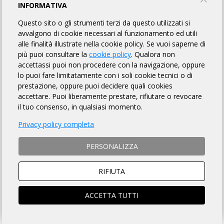
LE COLLINE MATERANE
INFORMATIVA
Questo sito o gli strumenti terzi da questo utilizzati si
Bici Club Matera "G.C. Adriano Pedicini"
avvalgono di cookie necessari al funzionamento ed utili
alle finalità illustrate nella cookie policy. Se vuoi saperne di
più puoi consultare la
cookie policy
. Qualora non
INFORMAZIONI
REGOLAMENTO
PUNTI DI CONTROLLO
accettassi puoi non procedere con la navigazione, oppure
lo puoi fare limitatamente con i soli cookie tecnici o di
MAPPA
LINK UTILI
ISCRITTI
OMOLOGATI
46
prestazione, oppure puoi decidere quali cookies
accettare. Puoi liberamente prestare, rifiutare o revocare
il tuo consenso, in qualsiasi momento.
DISTANZA
DISLIVELLO
Privacy policy completa
197 km
3500 metri
PERSONALIZZA
RIFIUTA
TEMPO MASSIMO
DOVE
ACCETTA TUTTI
13 ore 30 min
Matera (MT)