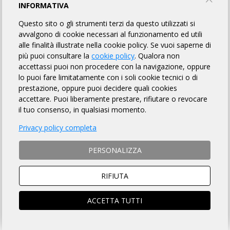
RANDO IMPERATOR MONACO BOLZANO
INFORMATIVA
Questo sito o gli strumenti terzi da questo utilizzati si
WITOOR SPORT A.S.D.
avvalgono di cookie necessari al funzionamento ed utili
alle finalità illustrate nella cookie policy. Se vuoi saperne di
più puoi consultare la
cookie policy
. Qualora non
INFORMAZIONI
REGOLAMENTO
LINK UTILI
accettassi puoi non procedere con la navigazione, oppure
lo puoi fare limitatamente con i soli cookie tecnici o di
ISCRITTI
OMOLOGATI
83
prestazione, oppure puoi decidere quali cookies
accettare. Puoi liberamente prestare, rifiutare o revocare
il tuo consenso, in qualsiasi momento.
DISTANZA
DISLIVELLO
Privacy policy completa
340 km
2600 metri
PERSONALIZZA
RIFIUTA
TEMPO MASSIMO
DOVE
ACCETTA TUTTI
20 ore
Bolzano (BZ)