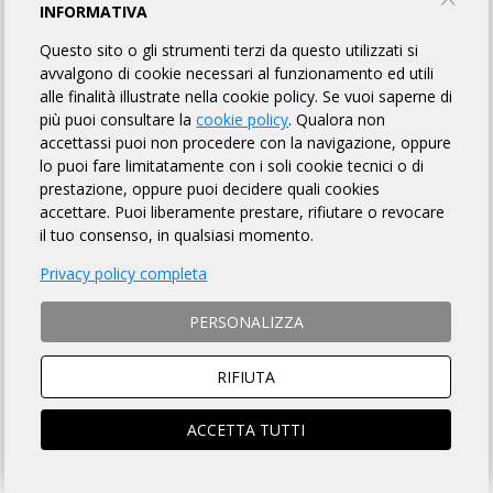
100 GOBBE RANDO
INFORMATIVA
Questo sito o gli strumenti terzi da questo utilizzati si
AMSPO RHO
avvalgono di cookie necessari al funzionamento ed utili
alle finalità illustrate nella cookie policy. Se vuoi saperne di
più puoi consultare la
cookie policy
. Qualora non
INFORMAZIONI
REGOLAMENTO
MAPPA
LINK UTILI
accettassi puoi non procedere con la navigazione, oppure
lo puoi fare limitatamente con i soli cookie tecnici o di
ISCRITTI
OMOLOGATI
50
prestazione, oppure puoi decidere quali cookies
accettare. Puoi liberamente prestare, rifiutare o revocare
il tuo consenso, in qualsiasi momento.
DISTANZA
DISLIVELLO
Privacy policy completa
194 km
2330 metri
PERSONALIZZA
RIFIUTA
TEMPO MASSIMO
DOVE
ACCETTA TUTTI
13 ore 30 min
Rho (MI)