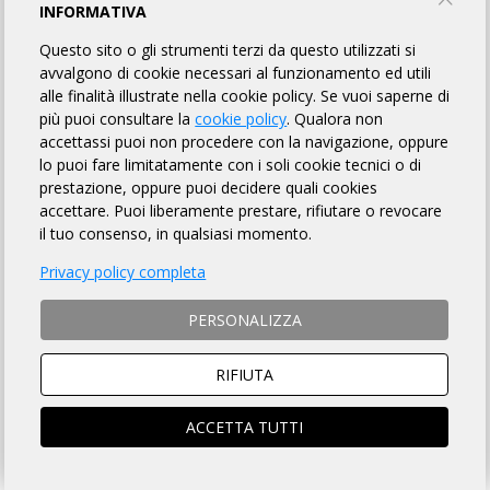
INFORMATIVA
RANDONNÉE DEL MURETTO DI ALASSIO
Questo sito o gli strumenti terzi da questo utilizzati si
avvalgono di cookie necessari al funzionamento ed utili
PONENTE LIGURE GS
alle finalità illustrate nella cookie policy. Se vuoi saperne di
più puoi consultare la
cookie policy
. Qualora non
accettassi puoi non procedere con la navigazione, oppure
lo puoi fare limitatamente con i soli cookie tecnici o di
INFORMAZIONI
REGOLAMENTO
PUNTI DI CONTROLLO
prestazione, oppure puoi decidere quali cookies
accettare. Puoi liberamente prestare, rifiutare o revocare
MAPPA
ISCRITTI
OMOLOGATI
161
il tuo consenso, in qualsiasi momento.
Privacy policy completa
DISTANZA
DISLIVELLO
PERSONALIZZA
194 km
1700 metri
RIFIUTA
ACCETTA TUTTI
TEMPO MASSIMO
DOVE