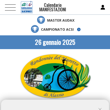
Calendario
MANIFESTAZIONI
MASTER AUDAX
CAMPIONATO ACSI
26 gennaio 2025
ARI NON E' RESPONSABILE DELLE INFORMAZIONI PUBBLICATE SU QUESTA PAGINA, IL CUI
CONTENUTO E' AUTONOMAMENTE GESTITO DALL'ORGANIZZATORE DELL'EVENTO.