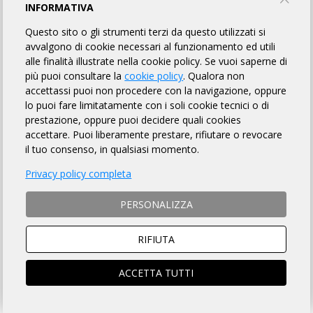
200 KM DEL VALLONE BELLUNESE
INFORMATIVA
Questo sito o gli strumenti terzi da questo utilizzati si
UNIONE CICLISTICA VALBELLUNA
avvalgono di cookie necessari al funzionamento ed utili
alle finalità illustrate nella cookie policy. Se vuoi saperne di
più puoi consultare la
cookie policy
. Qualora non
INFORMAZIONI
REGOLAMENTO
PUNTI DI CONTROLLO
accettassi puoi non procedere con la navigazione, oppure
lo puoi fare limitatamente con i soli cookie tecnici o di
MAPPA
LINK UTILI
FOTO GALLERY
ISCRITTI
119
prestazione, oppure puoi decidere quali cookies
accettare. Puoi liberamente prestare, rifiutare o revocare
OMOLOGATI
il tuo consenso, in qualsiasi momento.
Privacy policy completa
DISTANZA
DISLIVELLO
PERSONALIZZA
198 km
2400 metri
RIFIUTA
ACCETTA TUTTI
TEMPO MASSIMO
DOVE