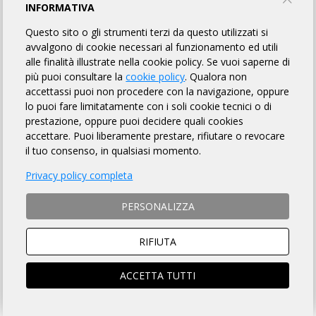
RANDONNÉE LA VIA DELLE SORGENTI
INFORMATIVA
Questo sito o gli strumenti terzi da questo utilizzati si
Cambia asd
avvalgono di cookie necessari al funzionamento ed utili
alle finalità illustrate nella cookie policy. Se vuoi saperne di
più puoi consultare la
cookie policy
. Qualora non
INFORMAZIONI
REGOLAMENTO
PUNTI DI CONTROLLO
accettassi puoi non procedere con la navigazione, oppure
lo puoi fare limitatamente con i soli cookie tecnici o di
ROADBOOK
MAPPA
LINK UTILI
ISCRITTI
78
prestazione, oppure puoi decidere quali cookies
accettare. Puoi liberamente prestare, rifiutare o revocare
OMOLOGATI
il tuo consenso, in qualsiasi momento.
Privacy policy completa
DISTANZA
DISLIVELLO
PERSONALIZZA
207 km
2980 metri
RIFIUTA
ACCETTA TUTTI
TEMPO MASSIMO
DOVE