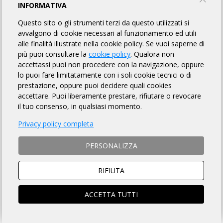
Mtb Puglia
INFORMATIVA
Questo sito o gli strumenti terzi da questo utilizzati si
avvalgono di cookie necessari al funzionamento ed utili
INFORMAZIONI
REGOLAMENTO
PUNTI DI CONTROLLO
alle finalità illustrate nella cookie policy. Se vuoi saperne di
più puoi consultare la
cookie policy
. Qualora non
MAPPA
LINK UTILI
ISCRITTI
FINISHER
38
accettassi puoi non procedere con la navigazione, oppure
lo puoi fare limitatamente con i soli cookie tecnici o di
prestazione, oppure puoi decidere quali cookies
accettare. Puoi liberamente prestare, rifiutare o revocare
DISTANZA
DISLIVELLO
il tuo consenso, in qualsiasi momento.
128 km
1000 - 2000 metri
Privacy policy completa
PERSONALIZZA
TEMPO MASSIMO
DOVE
RIFIUTA
8 ore
San Giovanni Rotondo
ACCETTA TUTTI
(FG)