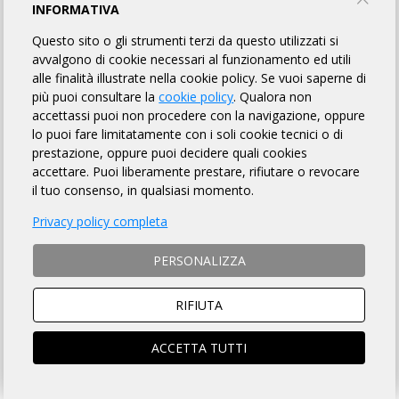
L'ALTRA CICLISTICA
INFORMATIVA
Questo sito o gli strumenti terzi da questo utilizzati si
avvalgono di cookie necessari al funzionamento ed utili
INFORMAZIONI
REGOLAMENTO
PUNTI DI CONTROLLO
alle finalità illustrate nella cookie policy. Se vuoi saperne di
più puoi consultare la
cookie policy
. Qualora non
MAPPA
LINK UTILI
ISCRITTI
FINISHER
9
accettassi puoi non procedere con la navigazione, oppure
lo puoi fare limitatamente con i soli cookie tecnici o di
prestazione, oppure puoi decidere quali cookies
accettare. Puoi liberamente prestare, rifiutare o revocare
DISTANZA
DISLIVELLO
il tuo consenso, in qualsiasi momento.
101 km
1000 metri
Privacy policy completa
PERSONALIZZA
TEMPO MASSIMO
DOVE
RIFIUTA
7 ore
Rivalta Di Torino (TO)
ACCETTA TUTTI