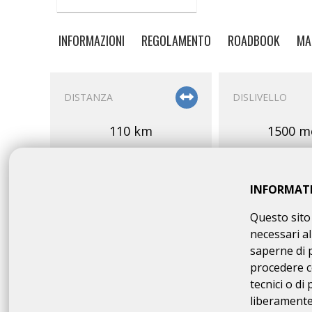
INFORMAZIONI
REGOLAMENTO
ROADBOOK
MA
DISTANZA
DISLIVELLO
110 km
1500 m
INFORMAT
Questo sito 
necessari al
PARTENZA
OMOLOGAZION
saperne di 
procedere c
08:00 - 09:00
cp/A
tecnici o di
120 
liberamente 