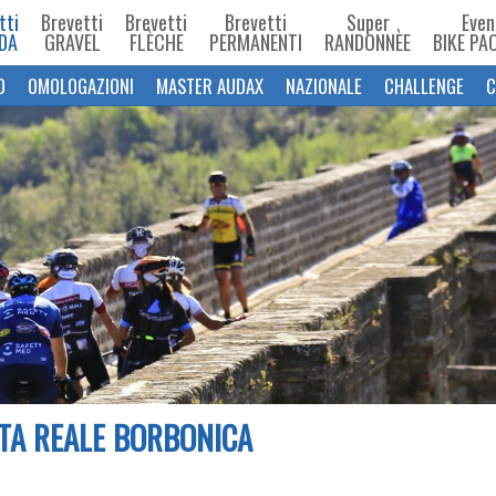
tti
Brevetti
Brevetti
Brevetti
Super
Even
DA
GRAVEL
FLÈCHE
PERMANENTI
RANDONNÈE
BIKE PA
O
OMOLOGAZIONI
MASTER AUDAX
NAZIONALE
CHALLENGE
C
TA REALE BORBONICA