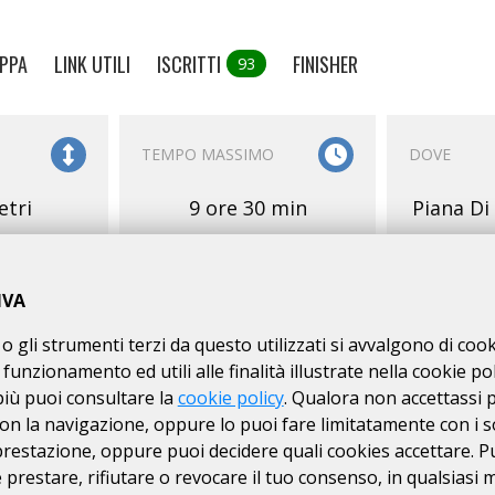
PPA
LINK UTILI
ISCRITTI
FINISHER
93
TEMPO MASSIMO
DOVE
etri
9 ore 30 min
Piana Di
IVA
o gli strumenti terzi da questo utilizzati si avvalgono di coo
 funzionamento ed utili alle finalità illustrate nella cookie pol
E
SERVIZI
ISCRIZIONI
più puoi consultare la
cookie policy
. Qualora non accettassi 
on la navigazione, oppure lo puoi fare limitatamente con i s
RI
27/01
dal
 prestazione, oppure puoi decidere quali cookies accettare. P
N. MASSIMO DI
km
prestare, rifiutare o revocare il tuo consenso, in qualsiasi
120