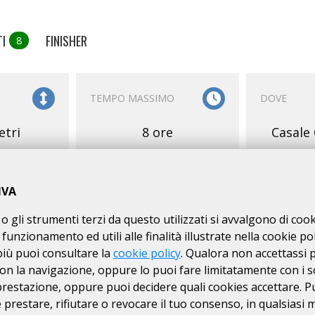
TI
FINISHER
8
TEMPO MASSIMO
DOVE
etri
8 ore
Casale
IVA
o gli strumenti terzi da questo utilizzati si avvalgono di coo
 funzionamento ed utili alle finalità illustrate nella cookie pol
E
SERVIZI
ISCRIZIONI
più puoi consultare la
cookie policy
. Qualora non accettassi 
on la navigazione, oppure lo puoi fare limitatamente con i s
RI
02/04
dal
 prestazione, oppure puoi decidere quali cookies accettare. P
N. MASSIMO DI
km
prestare, rifiutare o revocare il tuo consenso, in qualsiasi
500