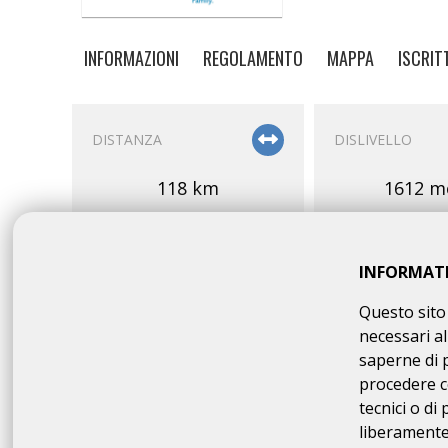
INFORMAZIONI
REGOLAMENTO
MAPPA
ISCRIT
DISTANZA
DISLIVELLO
118 km
1612 m
INFORMAT
Questo sito 
necessari al
PARTENZA
OMOLOGAZION
saperne di 
procedere c
07:30 - 09:30
cp/A
tecnici o di
120 
liberamente 