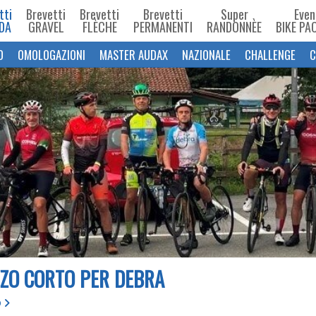
tti
Brevetti
Brevetti
Brevetti
Super
Even
DA
GRAVEL
FLÈCHE
PERMANENTI
RANDONNÈE
BIKE PA
O
OMOLOGAZIONI
MASTER AUDAX
NAZIONALE
CHALLENGE
C
ZZO CORTO PER DEBRA
D