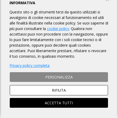
INFORMATIVA
010 BIKE
Questo sito o gli strumenti terzi da questo utilizzati si
avvalgono di cookie necessari al funzionamento ed utili
alle finalità illustrate nella cookie policy. Se vuoi saperne di
più puoi consultare la
cookie policy
. Qualora non
INFORMAZIONI
REGOLAMENTO
PUNTI DI CONTROLLO
accettassi puoi non procedere con la navigazione, oppure
lo puoi fare limitatamente con i soli cookie tecnici o di
MAPPA
ISCRITTI
21
prestazione, oppure puoi decidere quali cookies
accettare. Puoi liberamente prestare, rifiutare o revocare
il tuo consenso, in qualsiasi momento.
DISTANZA
DISLIVELLO
Privacy policy completa
45 km
1350 metri
PERSONALIZZA
RIFIUTA
TEMPO MASSIMO
DOVE
ACCETTA TUTTI
8 ore
Melfi (PZ)