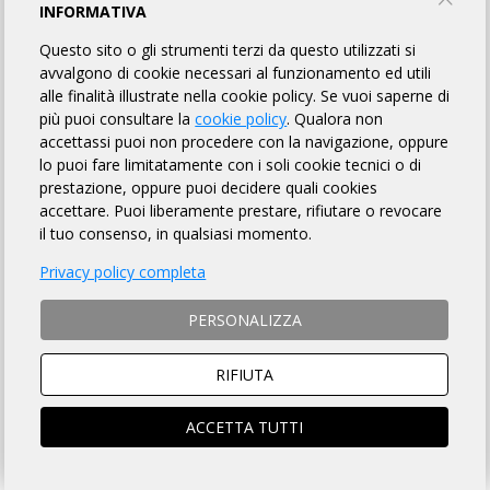
INFORMATIVA
ENGLISH VERSION
Questo sito o gli strumenti terzi da questo utilizzati si
avvalgono di cookie necessari al funzionamento ed utili
alle finalità illustrate nella cookie policy. Se vuoi saperne di
MODALITÀ DI ISCRIZIONE
più puoi consultare la
cookie policy
. Qualora non
accettassi puoi non procedere con la navigazione, oppure
MODALITÀ DI PAGAMENTO
lo puoi fare limitatamente con i soli cookie tecnici o di
prestazione, oppure puoi decidere quali cookies
accettare. Puoi liberamente prestare, rifiutare o revocare
Si ACCETTANO anche ciclisti
non tesserati
con
richiesta di contributo assicurativo giornaliero di € 10.00
il tuo consenso, in qualsiasi momento.
ISTRUZIONI PER ISCRIZIONI ONLINE
Privacy policy completa
PERSONALIZZA
SOCIO ARI
NON SOCIO ARI
ACCEDI e si aprirà la scheda
Prosegui per iscriverti al
RIFIUTA
iscrizione compilata
brevetto
ACCETTA TUTTI