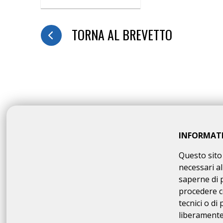
TORNA AL BREVETTO
INFORMAT
Questo sito 
N
necessari al
The online registration requ
saperne di 
procedere c
tecnici o di
liberamente 