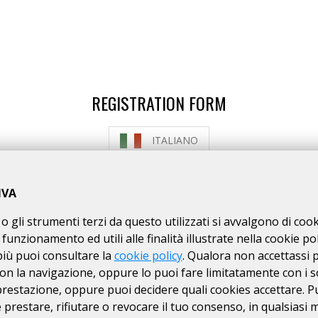
REGISTRATION FORM
ITALIANO
HOW TO REGISTER
HOW TO PAY THE FEE
IVA
o gli strumenti terzi da questo utilizzati si avvalgono di coo
ON-REGISTERED CYCLISTS ARE ALLOWED TO ENT
 funzionamento ed utili alle finalità illustrate nella cookie pol
ires the medical certificate to be uploaded and val
più puoi consultare la
cookie policy
. Qualora non accettassi 
on la navigazione, oppure lo puoi fare limitatamente con i s
 prestazione, oppure puoi decidere quali cookies accettare. P
ISCRIZIONI CHIUSE
prestare, rifiutare o revocare il tuo consenso, in qualsiasi