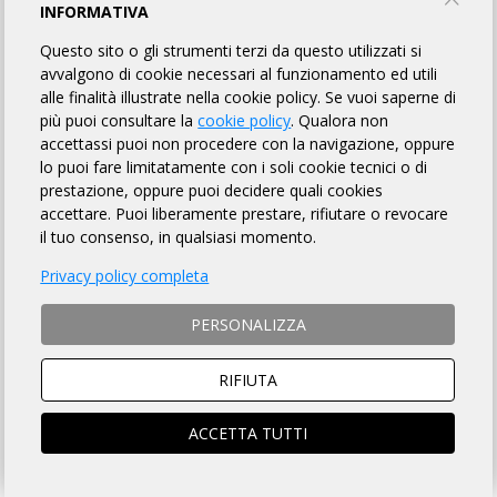
INFORMATIVA
ENGLISH VERSION
Questo sito o gli strumenti terzi da questo utilizzati si
avvalgono di cookie necessari al funzionamento ed utili
alle finalità illustrate nella cookie policy. Se vuoi saperne di
MODALITÀ DI ISCRIZIONE
più puoi consultare la
cookie policy
. Qualora non
accettassi puoi non procedere con la navigazione, oppure
MODALITÀ DI PAGAMENTO
lo puoi fare limitatamente con i soli cookie tecnici o di
prestazione, oppure puoi decidere quali cookies
accettare. Puoi liberamente prestare, rifiutare o revocare
Si ACCETTANO anche ciclisti
non tesserati
con
richiesta di contributo assicurativo giornaliero di € 15.00
il tuo consenso, in qualsiasi momento.
ISTRUZIONI PER ISCRIZIONI ONLINE
Privacy policy completa
PERSONALIZZA
SOCIO ARI
NON SOCIO ARI
ACCEDI e si aprirà la scheda
Prosegui per iscriverti al
RIFIUTA
iscrizione compilata
brevetto
ACCETTA TUTTI