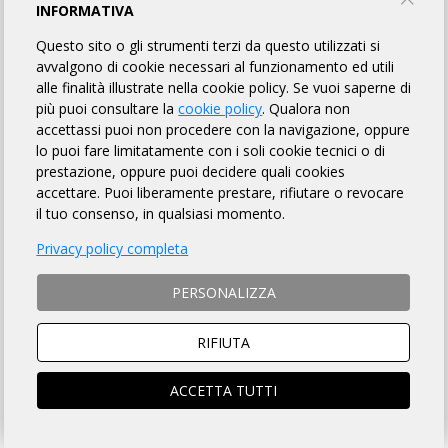
MODALITÀ DI ISCRIZIONE
INFORMATIVA
Questo sito o gli strumenti terzi da questo utilizzati si
MODALITÀ DI PAGAMENTO
avvalgono di cookie necessari al funzionamento ed utili
alle finalità illustrate nella cookie policy. Se vuoi saperne di
più puoi consultare la
cookie policy
. Qualora non
NON si ACCETTANO ciclisti
non tesserati
accettassi puoi non procedere con la navigazione, oppure
ISTRUZIONI PER ISCRIZIONI ONLINE
lo puoi fare limitatamente con i soli cookie tecnici o di
prestazione, oppure puoi decidere quali cookies
accettare. Puoi liberamente prestare, rifiutare o revocare
SOCIO ARI
NON SOCIO ARI
il tuo consenso, in qualsiasi momento.
ACCEDI e si aprirà la scheda
Prosegui per iscriverti al
iscrizione compilata
brevetto
Privacy policy completa
PERSONALIZZA
RIFIUTA
ISCRIZIONI CHIUSE
ACCETTA TUTTI